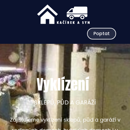
Poptat
Vyklízení
SKLEPŮ, PŮD A GARÁŽÍ
Zajišťujeme vyklízení sklepů, půd a garáží v