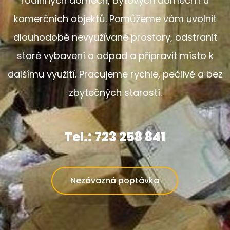
rodinných domech, bytových domech i u
komerčních objektů. Pomůžeme vám uvolnit
dlouhodobě nevyužívané prostory, odstranit
staré vybavení a odpad a připravit místo k
dalšímu využití. Pracujeme rychle, pečlivě a bez
zbytečných starostí.
Tel.: 723 258 841
Nezávazná poptávka