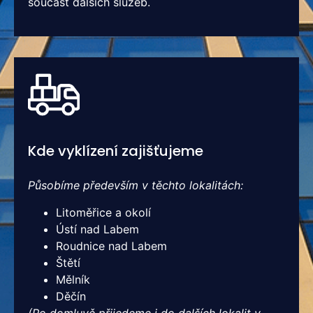
součást dalších služeb.
Kde vyklízení zajišťujeme
Působíme především v těchto lokalitách:
Litoměřice a okolí
Ústí nad Labem
Roudnice nad Labem
Štětí
Mělník
Děčín
(Po domluvě přijedeme i do dalších lokalit v